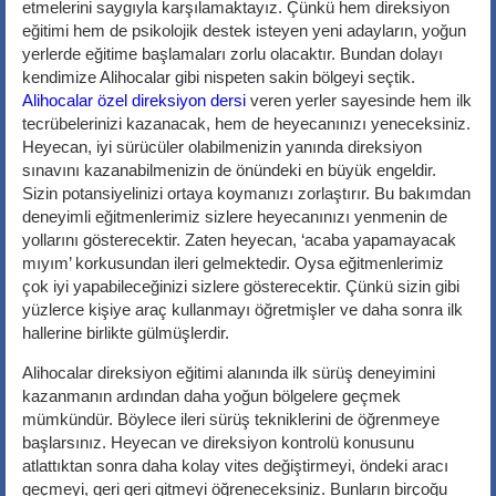
etmelerini saygıyla karşılamaktayız. Çünkü hem direksiyon
eğitimi hem de psikolojik destek isteyen yeni adayların, yoğun
yerlerde eğitime başlamaları zorlu olacaktır. Bundan dolayı
kendimize Alihocalar gibi nispeten sakin bölgeyi seçtik.
Alihocalar özel direksiyon dersi
veren yerler sayesinde hem ilk
tecrübelerinizi kazanacak, hem de heyecanınızı yeneceksiniz.
Heyecan, iyi sürücüler olabilmenizin yanında direksiyon
sınavını kazanabilmenizin de önündeki en büyük engeldir.
Sizin potansiyelinizi ortaya koymanızı zorlaştırır. Bu bakımdan
deneyimli eğitmenlerimiz sizlere heyecanınızı yenmenin de
yollarını gösterecektir. Zaten heyecan, ‘acaba yapamayacak
mıyım’ korkusundan ileri gelmektedir. Oysa eğitmenlerimiz
çok iyi yapabileceğinizi sizlere gösterecektir. Çünkü sizin gibi
yüzlerce kişiye araç kullanmayı öğretmişler ve daha sonra ilk
hallerine birlikte gülmüşlerdir.
Alihocalar direksiyon eğitimi alanında ilk sürüş deneyimini
kazanmanın ardından daha yoğun bölgelere geçmek
mümkündür. Böylece ileri sürüş tekniklerini de öğrenmeye
başlarsınız. Heyecan ve direksiyon kontrolü konusunu
atlattıktan sonra daha kolay vites değiştirmeyi, öndeki aracı
geçmeyi, geri geri gitmeyi öğreneceksiniz. Bunların birçoğu