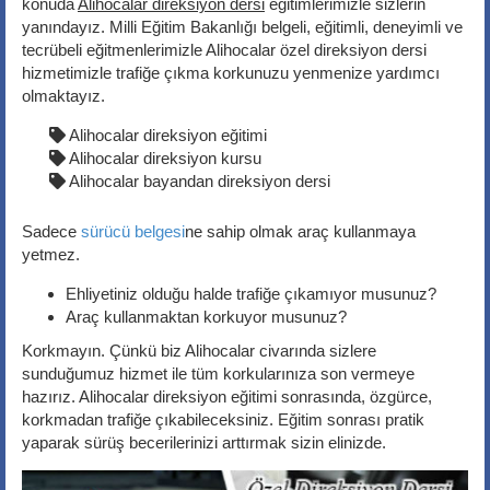
konuda
Alihocalar direksiyon dersi
eğitimlerimizle sizlerin
yanındayız. Milli Eğitim Bakanlığı belgeli, eğitimli, deneyimli ve
tecrübeli eğitmenlerimizle Alihocalar özel direksiyon dersi
hizmetimizle trafiğe çıkma korkunuzu yenmenize yardımcı
olmaktayız.
Alihocalar direksiyon eğitimi
Alihocalar direksiyon kursu
Alihocalar bayandan direksiyon dersi
Sadece
sürücü belgesi
ne sahip olmak araç kullanmaya
yetmez.
Ehliyetiniz olduğu halde trafiğe çıkamıyor musunuz?
Araç kullanmaktan korkuyor musunuz?
Korkmayın. Çünkü biz Alihocalar civarında sizlere
sunduğumuz hizmet ile tüm korkularınıza son vermeye
hazırız. Alihocalar direksiyon eğitimi sonrasında, özgürce,
korkmadan trafiğe çıkabileceksiniz. Eğitim sonrası pratik
yaparak sürüş becerilerinizi arttırmak sizin elinizde.