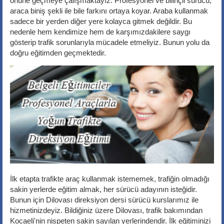
önüne geçmeye çalışmaktayız. Profesyonel ve bilinçli sürücü,
araca biniş şekli ile bile farkını ortaya koyar. Araba kullanmak
sadece bir yerden diğer yere kolayca gitmek değildir. Bu
nedenle hem kendimize hem de karşımızdakilere saygı
gösterip trafik sorunlarıyla mücadele etmeliyiz. Bunun yolu da
doğru eğitimden geçmektedir.
İlk etapta trafikte araç kullanmak istememek, trafiğin olmadığı
sakin yerlerde eğitim almak, her sürücü adayının isteğidir.
Bunun için Dilovası direksiyon dersi sürücü kurslarımız ile
hizmetinizdeyiz. Bildiğiniz üzere Dilovası, trafik bakımından
Kocaeli'nin nispeten sakin sayılan yerlerindendir. İlk eğitiminizi