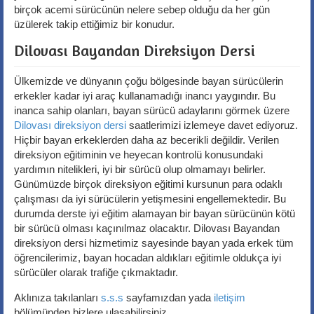
birçok acemi sürücünün nelere sebep olduğu da her gün
üzülerek takip ettiğimiz bir konudur.
Dilovası Bayandan Direksiyon Dersi
Ülkemizde ve dünyanın çoğu bölgesinde bayan sürücülerin
erkekler kadar iyi araç kullanamadığı inancı yaygındır. Bu
inanca sahip olanları, bayan sürücü adaylarını görmek üzere
Dilovası direksiyon dersi
saatlerimizi izlemeye davet ediyoruz.
Hiçbir bayan erkeklerden daha az becerikli değildir. Verilen
direksiyon eğitiminin ve heyecan kontrolü konusundaki
yardımın nitelikleri, iyi bir sürücü olup olmamayı belirler.
Günümüzde birçok direksiyon eğitimi kursunun para odaklı
çalışması da iyi sürücülerin yetişmesini engellemektedir. Bu
durumda derste iyi eğitim alamayan bir bayan sürücünün kötü
bir sürücü olması kaçınılmaz olacaktır. Dilovası Bayandan
direksiyon dersi hizmetimiz sayesinde bayan yada erkek tüm
öğrencilerimiz, bayan hocadan aldıkları eğitimle oldukça iyi
sürücüler olarak trafiğe çıkmaktadır.
Aklınıza takılanları
s.s.s
sayfamızdan yada
iletişim
bölümünden bizlere ulaşabilirsiniz.