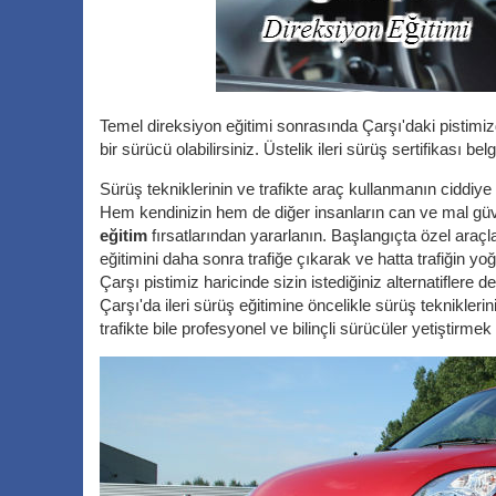
Temel direksiyon eğitimi sonrasında Çarşı'daki pistimizd
bir sürücü olabilirsiniz. Üstelik ileri sürüş sertifikası belg
Sürüş tekniklerinin ve trafikte araç kullanmanın ciddiy
Hem kendinizin hem de diğer insanların can ve mal güve
eğitim
fırsatlarından yararlanın. Başlangıçta özel araçl
eğitimini daha sonra trafiğe çıkarak ve hatta trafiğin y
Çarşı pistimiz haricinde sizin istediğiniz alternatifler
Çarşı'da ileri sürüş eğitimine öncelikle sürüş teknikl
trafikte bile profesyonel ve bilinçli sürücüler yetiştirm