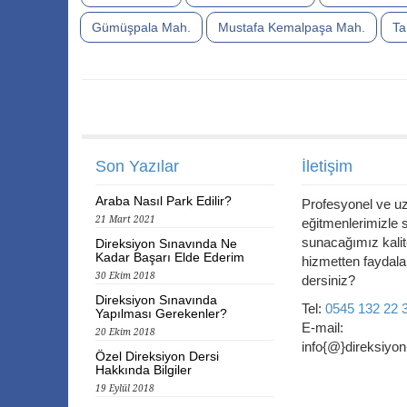
Gümüşpala Mah.
Mustafa Kemalpaşa Mah.
Ta
Son Yazılar
İletişim
Araba Nasıl Park Edilir?
Profesyonel ve 
21 Mart 2021
eğitmenlerimizle 
sunacağımız kalite
Direksiyon Sınavında Ne
Kadar Başarı Elde Ederim
hizmetten faydal
30 Ekim 2018
dersiniz?
Direksiyon Sınavında
Tel:
0545 132 22 
Yapılması Gerekenler?
E-mail:
20 Ekim 2018
info{@}direksiyon-
Özel Direksiyon Dersi
Hakkında Bilgiler
19 Eylül 2018