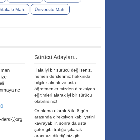
htakale Mah.
Üniversite Mah.
Sürücü Adayları..
uzman
Hala iyi bir sürücü değilseniz,
hemen derslerimiz hakkında
size
bilgiler almalı ve usta
li
öğretmenlerimizden direksiyon
anmaya ne
eğitimleri alarak iyi bir sürücü
olabilirsiniz!
39
Ortalama olarak 5 ila 8 gün
arasında direksiyon kabiliyetini
dersi{.}org
kavrayabilir, sonra da usta
şoför gibi trafiğe çıkarak
aracınızı dilediğiniz gibi