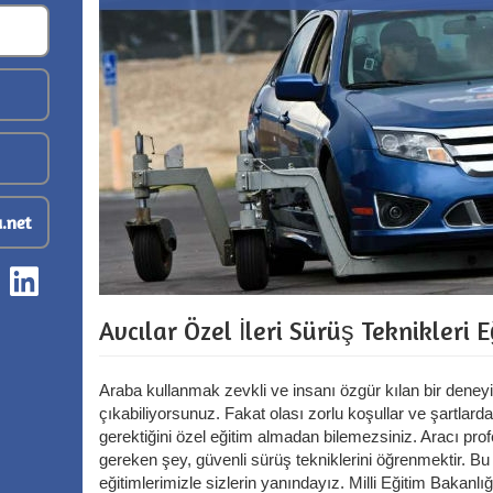
.net
Avcılar Özel İleri Sürüş Teknikleri E
Araba kullanmak zevkli ve insanı özgür kılan bir deneyim
çıkabiliyorsunuz. Fakat olası zorlu koşullar ve şartlarda
gerektiğini özel eğitim almadan bilemezsiniz. Aracı pro
gereken şey, güvenli sürüş tekniklerini öğrenmektir. B
eğitimlerimizle sizlerin yanındayız. Milli Eğitim Bakanlığı